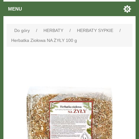
MENU
Do góry
/
HERBATY
/
HERBATY SYPKIE
/
Herbatka Ziołowa NA ŻYŁY 100 g